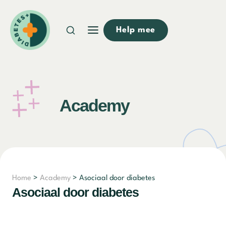
Doorgaan
naar
Help mee
inhoud
Academy
Home
>
Academy
> Asociaal door diabetes
Asociaal door diabetes