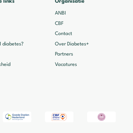
e links
Organisatie
ANBI
CBF
Contact
1 diabetes?
Over Diabetes+
Partners
kheid
Vacatures