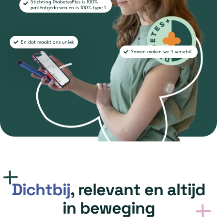
Stichting DiabetesPlus is 100%
patiëntgedreven en is 100% type 1
En dat maakt ons uniek
Samen maken we ’t verschil.
Dichtbij
, relevant en altijd
in beweging