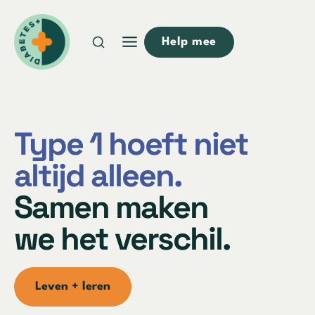
Doorgaan
naar
Help mee
inhoud
Type 1 hoeft niet
altijd alleen
.
Samen maken
we het verschil.
Leven + leren