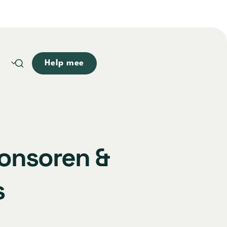
Help mee
onsoren &
s