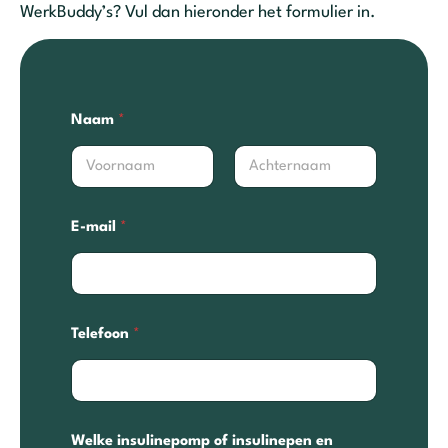
WerkBuddy’s? Vul dan hieronder het formulier in.
Naam
*
Voornaam
Achternaam
E-mail
*
Telefoon
*
Welke insulinepomp of insulinepen en