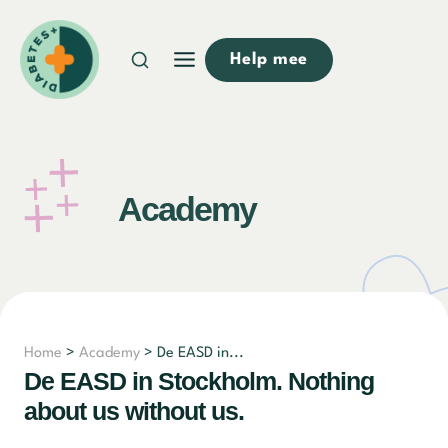
Doorgaan
naar
Help mee
inhoud
Academy
Home
>
Academy
> De EASD in...
De EASD in Stockholm. Nothing
about us without us.