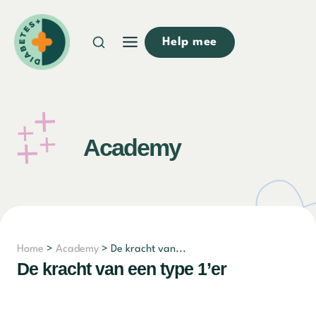
Doorgaan
naar
Help mee
inhoud
Academy
Home
>
Academy
> De kracht van...
De kracht van een type 1’er