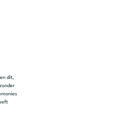
en dit,
jzonder
remonies
eeft