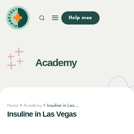
Doorgaan
naar
Help mee
inhoud
Academy
Home
>
Academy
> Insuline in Las...
Insuline in Las Vegas