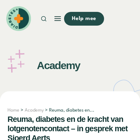
Doorgaan
naar
Help mee
inhoud
Academy
Home
>
Academy
> Reuma, diabetes en...
Reuma, diabetes en de kracht van
lotgenotencontact – in gesprek met
Sjoerd Aerts