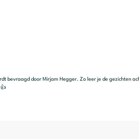
ordt bevraagd door
M
irjam Hegger. Zo leer je de gezichten ac
👍