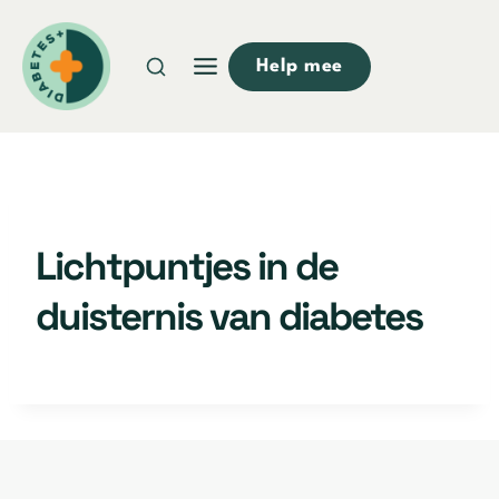
Doorgaan
naar
Help mee
inhoud
Lichtpuntjes in de
duisternis van diabetes