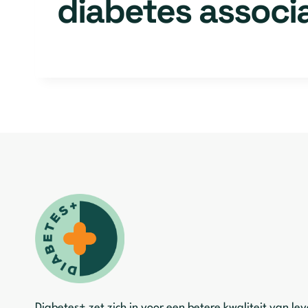
diabetes associ
Diabetes+ zet zich in voor een betere kwaliteit van le