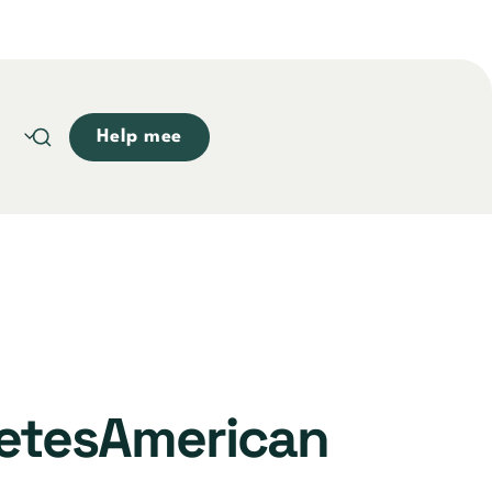
Help mee
betesAmerican