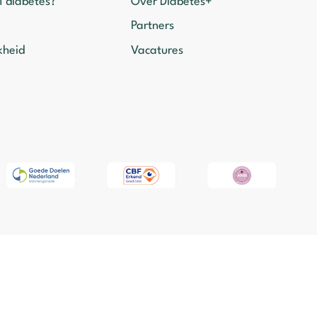
1 diabetes?
Over Diabetes+
Partners
kheid
Vacatures