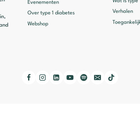
Wat is type 
Evenementen
Verhalen
Over type 1 diabetes
in,
Toegankelij
Webshop
mand