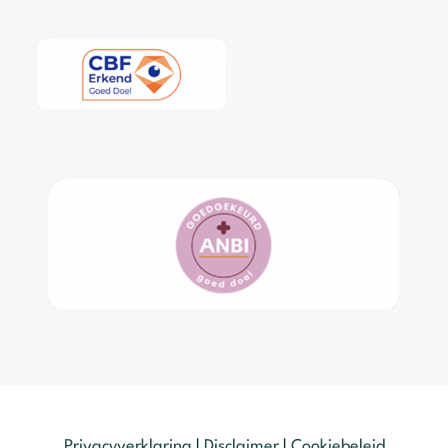
Privacyverklaring
|
Disclaimer
|
Cookiebeleid