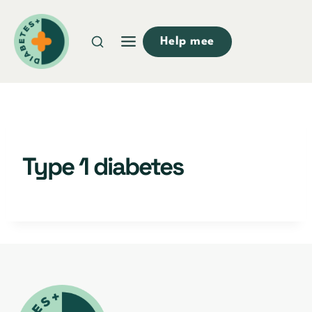
Doorgaan
naar
Help mee
inhoud
Type 1 diabetes