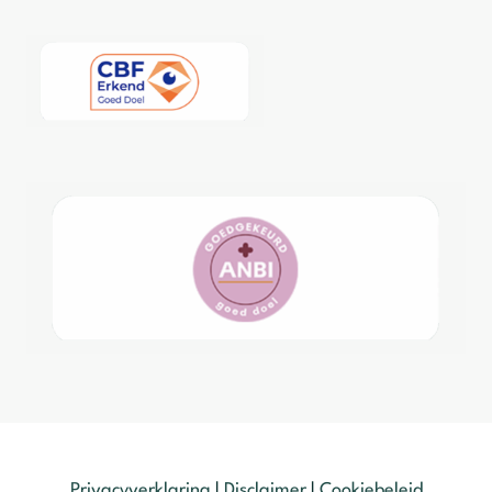
Privacyverklaring
|
Disclaimer
|
Cookiebeleid