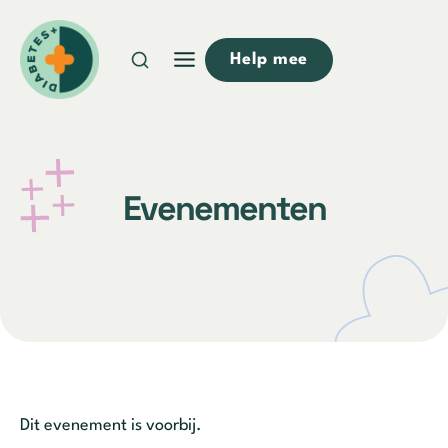
Doorgaan
naar
Help mee
inhoud
Evenementen
Dit evenement is voorbij.