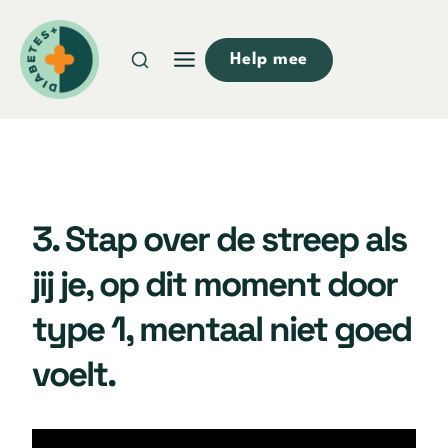
Doorgaan
naar
Help mee
inhoud
3. Stap over de streep als
jij je, op dit moment door
type 1, mentaal niet goed
voelt.