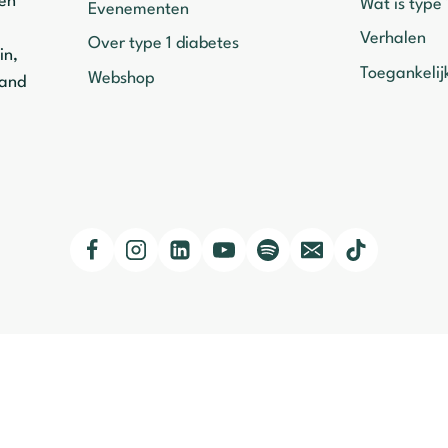
ven
Wat is type 
Evenementen
Verhalen
Over type 1 diabetes
in,
Toegankelij
Webshop
mand