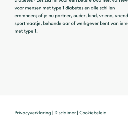
Diabetes+ zet zich in voor een betere kwaliteit van le
voor mensen met type 1 diabetes en alle schillen
eromheen; of je nu partner, ouder, kind, vriend, vriend
sportmaatje, behandelaar of werkgever bent van ie
met type 1.
Privacyverklaring
|
Disclaimer
|
Cookiebeleid