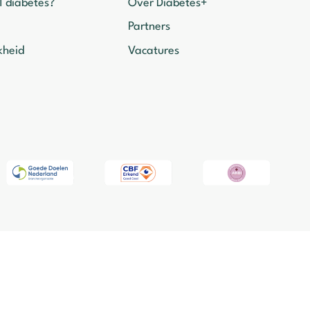
1 diabetes?
Over Diabetes+
Partners
kheid
Vacatures