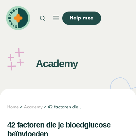
Doorgaan
naar
Help mee
inhoud
Academy
Home
>
Academy
> 42 factoren die...
42 factoren die je bloedglucose
beïnvloeden