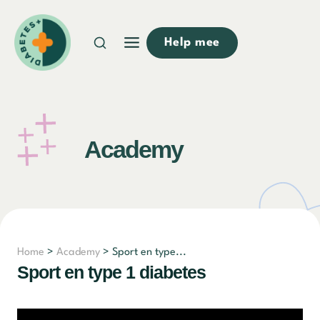
Doorgaan
naar
Help mee
inhoud
Academy
Home
>
Academy
> Sport en type...
Sport en type 1 diabetes