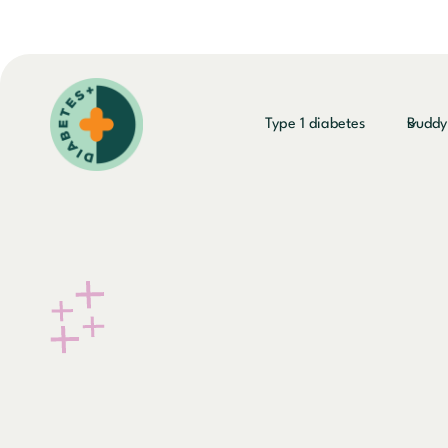
Doorgaan
naar
inhoud
Type 1 diabetes
Budd