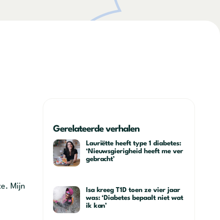
Gerelateerde verhalen
Lauriëtte heeft type 1 diabetes:
‘Nieuwsgierigheid heeft me ver
gebracht’
te. Mijn
Isa kreeg T1D toen ze vier jaar
was: ‘Diabetes bepaalt niet wat
ik kan’