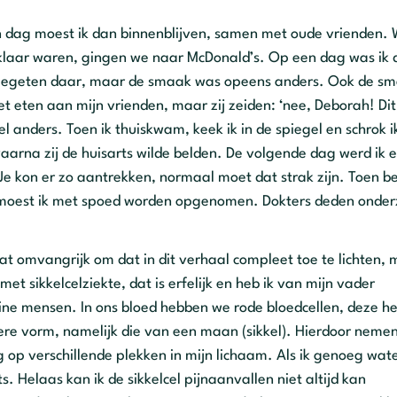
’n dag moest ik dan binnenblijven, samen met oude vrienden.
laar waren, gingen we naar McDonald’s. Op een dag was ik 
es gegeten daar, maar de smaak was opeens anders. Ook de s
eten aan mijn vrienden, maar zij zeiden: ‘nee, Deborah! Dit v
l anders. Toen ik thuiskwam, keek ik in de spiegel en schrok i
aarna zij de huisarts wilde belden. De volgende dag werd ik e
Je kon er zo aantrekken, normaal moet dat strak zijn. Toen b
 moest ik met spoed worden opgenomen. Dokters deden onder
wat omvangrijk om dat in dit verhaal compleet toe te lichten, 
met sikkelcelziekte, dat is erfelijk en heb ik van mijn vader
ruine mensen. In ons bloed hebben we rode bloedcellen, deze h
dere vorm, namelijk die van een maan (sikkel). Hierdoor neme
g op verschillende plekken in mijn lichaam. Als ik genoeg wate
s. Helaas kan ik de sikkelcel pijnaanvallen niet altijd kan