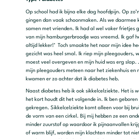
Op school had ik bijna elke dag hoofdpijn. Op zo
gingen dan vaak schoonmaken. Als we daarmee k
samen met vrienden. Ik had al wel vaker frietj
van mijn hamburgerbroodje was vreemd. Ik gaf het 
altijd lekker!’ Toch smaakte het naar mijn idee hee
gezicht was heel smal. Ik riep mijn pleegouders, w
moest veel overgeven en mijn huid was erg slap. 
mijn pleegouders meteen naar het ziekenhuis en
kwamen er zo achter dat ik diabetes heb.
Naast diabetes heb ik ook sikkelcelziekte. Het is 
het kort houdt dit het volgende in. Ik ben geboren 
gekregen. Sikkelcelziekte komt alleen voor bij b
de vorm van een cirkel. Bij mij hebben ze een an
minder zuurstof op waardoor ik pijnaanvallen krij
of warm blijf, worden mijn klachten minder tot niet