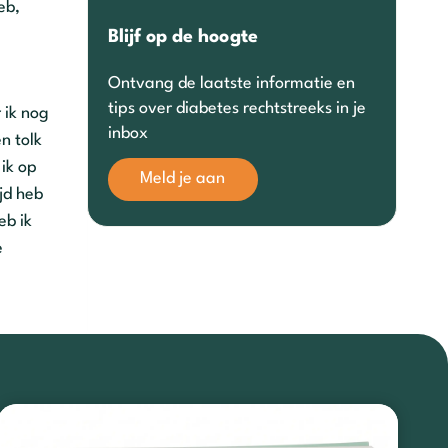
eb,
Blijf op de hoogte
Ontvang de laatste informatie en
tips over diabetes rechtstreeks in je
 ik nog
inbox
n tolk
 ik op
Meld je aan
ijd heb
eb ik
e