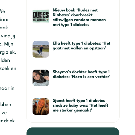
Nieuw boek ‘Dudes met
 We
Diabetes’ doorbreekt
daar
stilzwijgen rondom mannen
met type 1 diabetes
maak
ind jij
Ella heeft type 1 diabetes: ‘Het
k. Mijn
gaat met vallen en opstaan’
rg ziek,
elden
zoek en
Sheyma’s dochter heeft type 1
diabetes: ‘Nora is een vechter’
maar in
Sjanet heeft type 1 diabetes
ebben
sinds ze baby was: ‘Het heeft
me sterker gemaakt’
n ze
r drink