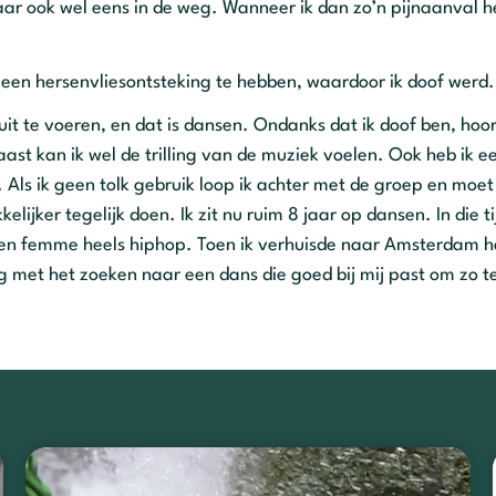
aar ook wel eens in de weg. Wanneer ik dan zo’n pijnaanval h
ek een hersenvliesontsteking te hebben, waardoor ik doof werd.
uit te voeren, en dat is dansen. Ondanks dat ik doof ben, hoor
t kan ik wel de trilling van de muziek voelen. Ook heb ik ee
 Als ik geen tolk gebruik loop ik achter met de groep en moet
elijker tegelijk doen. Ik zit nu ruim 8 jaar op dansen. In die t
z en femme heels hiphop. Toen ik verhuisde naar Amsterdam h
 met het zoeken naar een dans die goed bij mij past om zo t