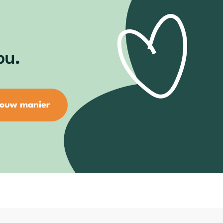
ou.
jouw manier