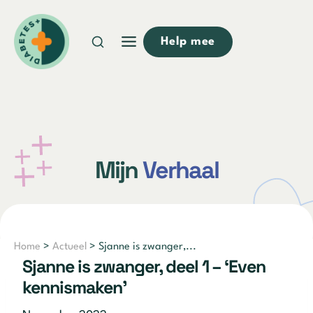
Doorgaan
naar
Help mee
inhoud
Mijn
Verhaal
Home
>
Actueel
> Sjanne is zwanger,...
Sjanne is zwanger, deel 1 – ‘Even
kennismaken’