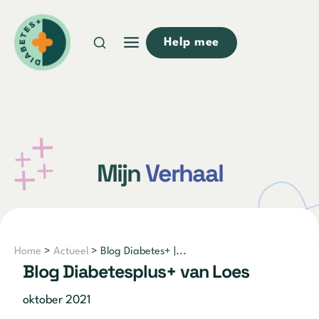
Doorgaan
naar
Help mee
inhoud
Mijn
Verhaal
Home
>
Actueel
> Blog Diabetes+ |...
Blog Diabetesplus+ van Loes
oktober 2021