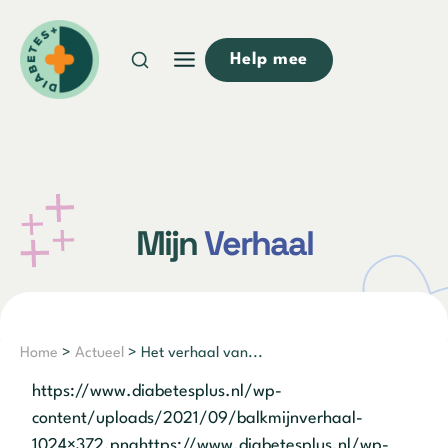
Doorgaan
naar
Help mee
inhoud
Mijn
Verhaal
Home
>
Actueel
> Het verhaal van...
https://www.diabetesplus.nl/wp-
content/uploads/2021/09/balkmijnverhaal-
1024×372.pnghttps://www.diabetesplus.nl/wp-