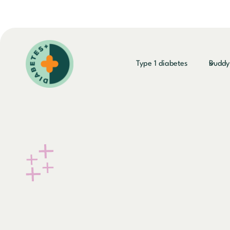
Doorgaan
naar
inhoud
Type 1 diabetes
Budd