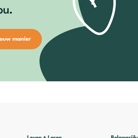
ou.
jouw manier
Leven + Leren
Belangrijk