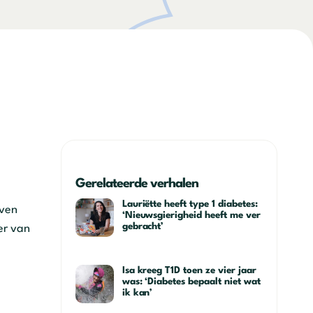
Gerelateerde verhalen
Lauriëtte heeft type 1 diabetes:
even
‘Nieuwsgierigheid heeft me ver
gebracht’
er van
Isa kreeg T1D toen ze vier jaar
was: ‘Diabetes bepaalt niet wat
ik kan’