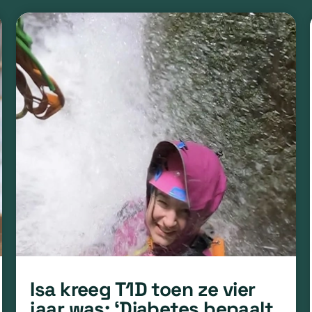
Isa kreeg T1D toen ze vier
jaar was: ‘Diabetes bepaalt