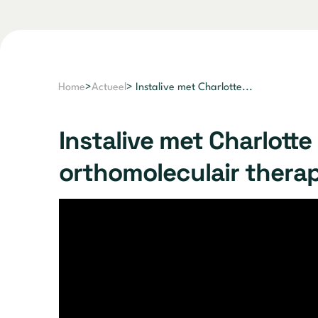
Home
>
Actueel
> Instalive met Charlotte...
Instalive met Charlotte
orthomoleculair thera