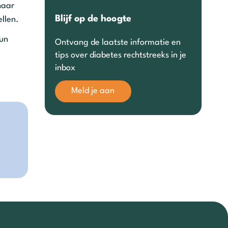
haar
Blijf op de hoogte
llen.
hun
Ontvang de laatste informatie en
tips over diabetes rechtstreeks in je
inbox
Meld je aan