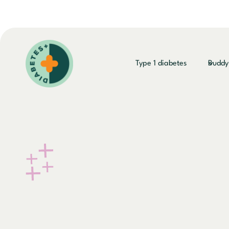
Doorgaan
naar
inhoud
Type 1 diabetes
Budd