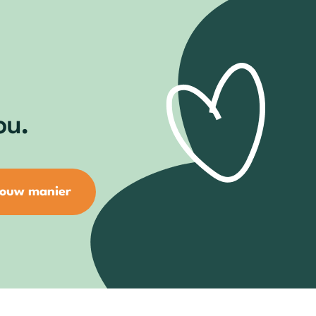
ou.
jouw manier