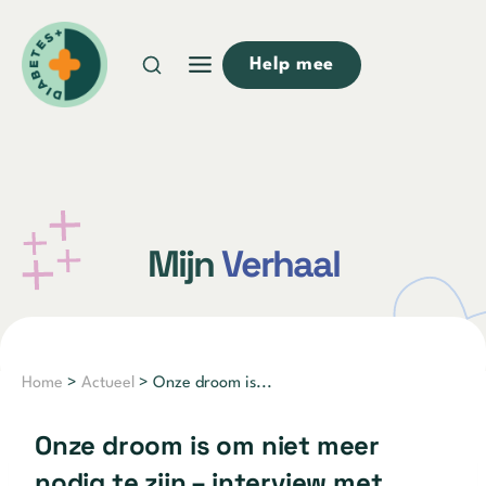
Doorgaan
naar
Help mee
inhoud
Mijn
Verhaal
Home
>
Actueel
> Onze droom is...
Onze droom is om niet meer
nodig te zijn – interview met