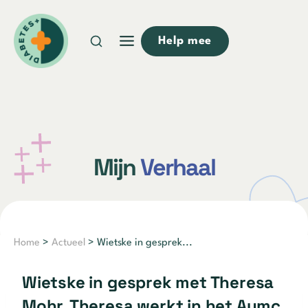
Doorgaan
naar
Help mee
inhoud
Mijn
Verhaal
Home
>
Actueel
> Wietske in gesprek...
Wietske in gesprek met Theresa
Mohr. Theresa werkt in het Aumc